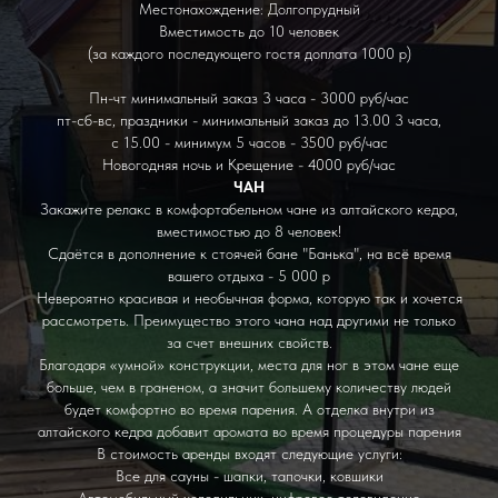
Местонахождение: Долгопрудный
Вместимость до 10 человек
(за каждого последующего гостя доплата 1000 р)
Пн-чт минимальный заказ 3 часа - 3000 руб/час
пт-сб-вс, праздники - минимальный заказ до 13.00 3 часа,
с 15.00 - минимум 5 часов - 3500 руб/час
Новогодняя ночь и Крещение - 4000 руб/час
ЧАН
Закажите релакс в комфортабельном чане из алтайского кедра,
вместимостью до 8 человек!
Сдаётся в дополнение к стоячей бане "Банька", на всё время
вашего отдыха - 5 000 р
Невероятно красивая и необычная форма, которую так и хочется
рассмотреть. Преимущество этого чана над другими не только
за счет внешних свойств.
Благодаря «умной» конструкции, места для ног в этом чане еще
больше, чем в граненом, а значит большему количеству людей
будет комфортно во время парения. А отделка внутри из
алтайского кедра добавит аромата во время процедуры парения
В стоимость аренды входят следующие услуги:
Все для сауны - шапки, тапочки, ковшики